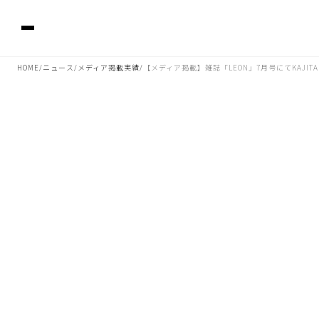
HOME
ニュース
メディア掲載実績
【メディア掲載】雑誌「LEON」7月号にてKAJI
/
/
/
2025.05.26 01:10
雑誌「LEON」7月号（5/23発売、P.138）にてKAJITAのジュエリー
が掲載されました。是非ご覧ください。
■掲載ジュエリー
イニシャルネックレス(ラージ)
「K」マルチカラー