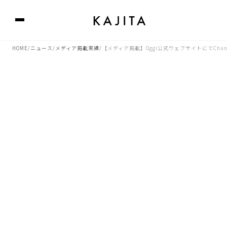
HOME
ニュース
メディア掲載実績
【メディア掲載】Oggi公式ウェブサイトにてChu
/
/
/
2023.10.05 05:02
Oggi公式ウェブサイトにて、Chunkyピアスをご紹介頂きました。
是非ご覧ください。
■Oggi Web 掲載記事はこちら
https://oggi.jp/7065383