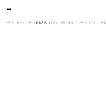
HOME
ニュース
メディア掲載実績
【メディア掲載】雑誌「ゆうゆう」1月号にて黒
/
/
/
2024.11.29 06:00
雑誌「ゆうゆう」1月号（11/29発売、P.7）インタビュー特集にて黒
木瞳さまがKAJITAジュエリーをご着用くださいました。
■ご着用ジュエリー
Halo リング／ピアス モルガナイト