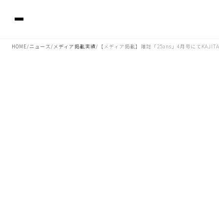
HOME
ニュース
メディア掲載実績
【メディア掲載】雑誌「25ans」4月号にてKAJ
/
/
/
2026.03.10 02:37
雑誌「25ans」4月号「エレ派のためのBEST LOOK」の企画に
KAJITAが掲載されました。是非ご覧ください。
■掲載ジュエリー
KAJITA Chunkyモルガナイト