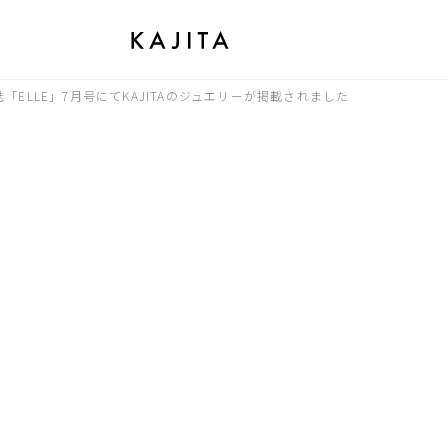
「ELLE」7月号にてKAJITAのジュエリーが掲載されました
Unlock Your Wishes」の企画にKAJITAが掲載されました。
トリング