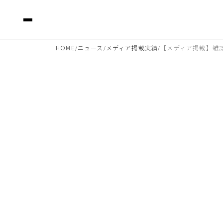
HOME
ニュース
メディア掲載実績
【メディア掲載】雑誌
/
/
/
2026.05.28 07:29
雑誌「ELLE」7月号「
■掲載ジュエリー
Venus - アメシス