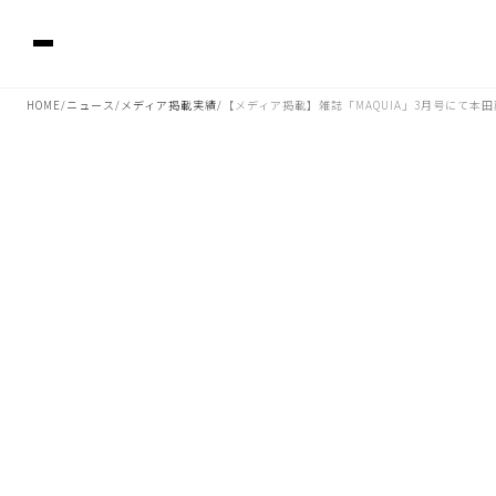
HOME
ニュース
メディア掲載実績
【メディア掲載】雑誌「MAQUIA」3月号にて本
/
/
/
2025.01.24 01:00
雑誌「MAQUIA」3月号（1/22発売、表紙）にて本田翼さまが
KAJITAのジュエリーをご着用くださいました。
■ご着用ジュエリー
Chunky イヤリング アクアマリン