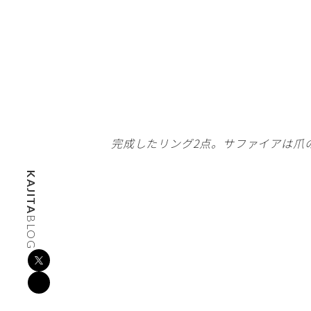
完成したリング2点。サファイアは爪
KAJITA
BLOG