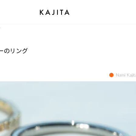
グ
ーのリング
Nami Kajit