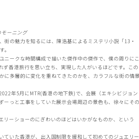
のモーニング
、街の魅力を知るには、陳浩基によるミステリ小説「
13・
す。
ユニークな時間構成で描いた傑作中の傑作で、僕の周りに
れず香港旅行を思い立ち、実現した人がいるほどです。この
かに多層的に変化を重ねてきたのかを、カラフルな街の情
022年5月にMTR(香港の地下鉄)で、会展（エキシビジョン
ずーっと工事をしていた展示会場周辺の景色も、徐々にそ
エリーショーのにぎわいのほどはいかがなものか、という
いていた香港が、出入国制限を緩和して初めてのジュエリ