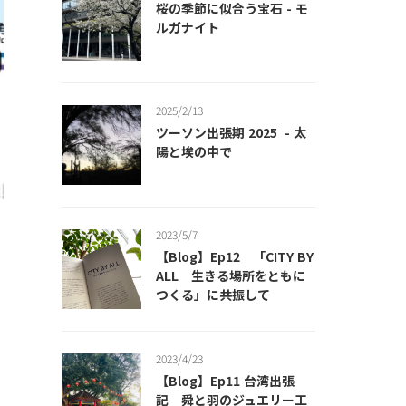
桜の季節に似合う宝石 - モ
ルガナイト
2025/2/13
ツーソン出張期 2025 - 太
陽と埃の中で
か
2023/5/7
【Blog】Ep12 「CITY BY
ALL 生きる場所をともに
て
つくる」に共振して
2023/4/23
【Blog】Ep11 台湾出張
記 舜と羽のジュエリー工