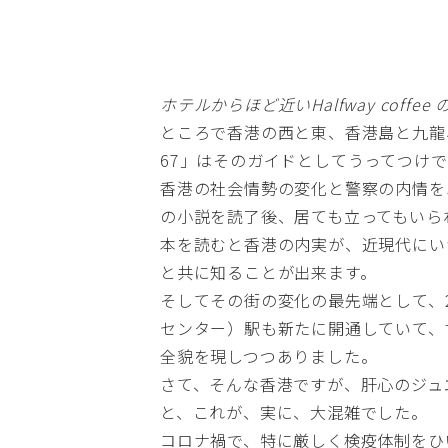
ホテルからほど近い
Halfway coffee
ところで香港の西と東、香港島と九龍
67
」はそのガイドとしてうってつけで
香港の社会情勢の変化と警察の内情を
の小説を読了後、居ても立ってもいら
本を読むと香港の内実が、近現代にい
と共に知ることが出来ます。
そしてその街の変化の最先端として、2
センター）駅も新たに開通していて、
全貌を現しつつありました。
さて、そんな香港ですが、肝心のジュ
と、これが、実に、大混雑でした。
コロナ禍で、特に厳しく検疫体制をひ